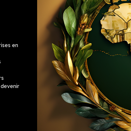
ises en
s
rs
 devenir