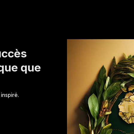
uccès
ique que
inspiré.