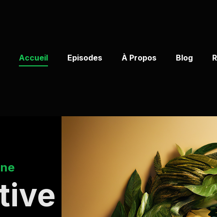
Accueil
Episodes
À Propos
Blog
R
ine
tive